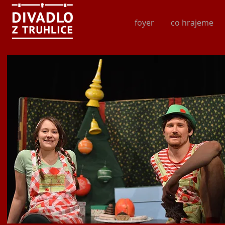
foyer
co hrajeme