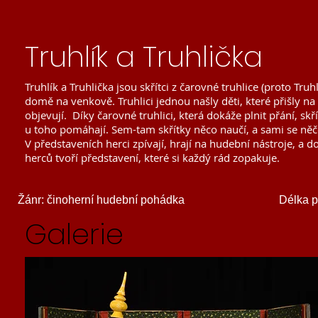
Truhlík a Truhlička
Truhlík a Truhlička jsou skřítci z čarovné truhlice (proto T
domě na venkově. Truhlici jednou našly děti, které přišly na
objevují. Díky čarovné truhlici, která dokáže plnit přání, skřít
u toho pomáhají. Sem-tam skřítky něco naučí, a sami se něč
V představeních herci zpívají, hrají na hudební nástroje, a d
herců tvoří představení, které si každý rád zopakuje.
Žánr: činoherní hudební pohádka
Délka p
Galerie