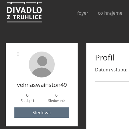
foyer
co hrajeme
Další akce
Profil
Datum vstupu: 1
velmaswainston49
0
0
Sledující
Sledované
Sledovat