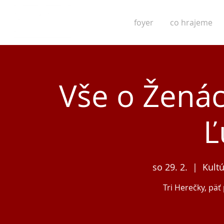
foyer
co hrajeme
Vše o Ženác
Ľ
so 29. 2.
  |  
Kult
Tri Herečky, päť