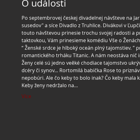
O události
Po septembrovej českej divadelnej návšteve na Jar
susedov" a síce Divadlo z Truhlice. Divákovi v Ľupči 
touto návštevou prinesie trochu svojej radosti a p
taktovkou, Vám prinesieme komédiu Vše o Ženách
“ Ženské srdce je hlboký oceán plný tajomstiev. ” p
romantického trháku Titanic. A nám neostáva nič in
Ženy celé sú jedno veěké chodiace tajomstvo ukrývaj
dcéry či synov... Rortomilá babička Rose to priznáv
nepobúri. Ale čo keby to bolo inak? Čo keby mala 
Keby ženy nedržalo na…
Více