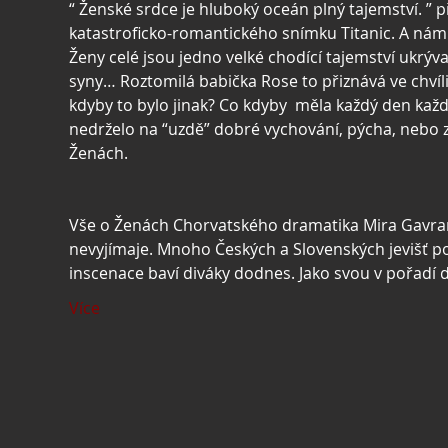
“ Ženské srdce je hluboký oceán plný tajemství. ” p
katastroficko-romantického snímku Titanic. A nám 
Ženy celé jsou jedno velké chodící tajemství ukrývajíc
syny… Roztomilá babička Rose to přiznává ve chvíli
kdyby to bylo jinak? Co kdyby  měla každý den každ
nedrželo na “uzdě” dobré vychování, pýcha, nebo z
Ženách.
Vše o Ženách Chorvatského dramatika Mira Gavrana 
nevyjímaje. Mnoho Českých a Slovenských jevišť p
inscenace baví diváky dodnes. Jako svou v pořad
Více