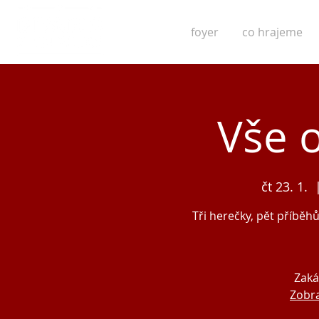
foyer
co hrajeme
Vše 
čt 23. 1.
  
Tři herečky, pět příběhů
Zaká
Zobra