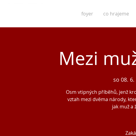
foyer
co hrajeme
Mezi mu
so 08. 6.
Osm vtipných příběhů, jenž kr
vztah mezi dvěma národy, kter
jak muž a 
Zaká